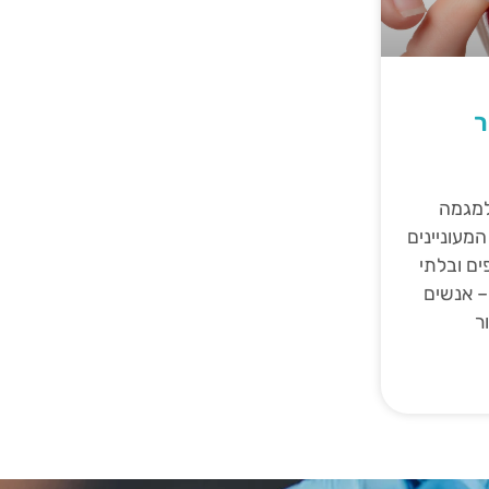
ר
למגמה
מעוניינים
ים ובלתי
– אנשים
ר