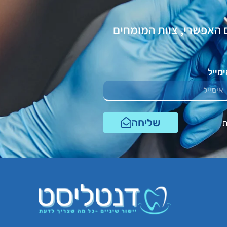
 האפשרי, צוות המומחים
מייל
שליחה
ת